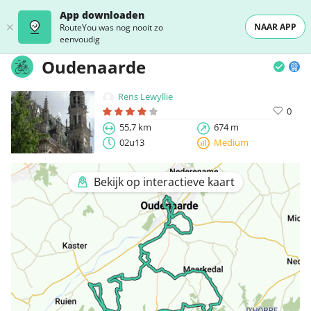
App downloaden
NAAR APP
RouteYou was nog nooit zo
eenvoudig
Oudenaarde
Rens Lewyllie
0
55,7 km
674 m
02u13
Medium
Bekijk op interactieve kaart