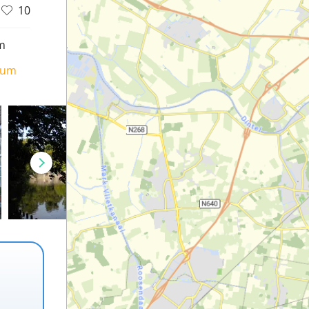
10
m
ium