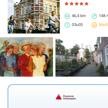
46,4 km
148 
03u05
Med