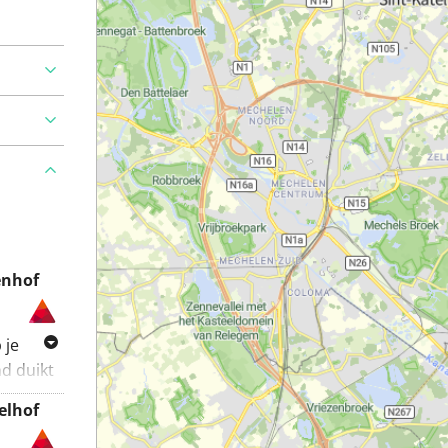
enhof
 je
d duikt
 het
elhof
 meer
en fraai