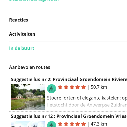
Er zijn nog geen
problemen op deze
Reacties
route gerapporteerd.
Activiteiten
In de buurt
Iets opgevallen op deze route?
Probleem toevoegen
Aanbevolen routes
Suggestie lus nr 2: Provinciaal Groendomein Rivier
|
50,7 km
Stoere forten of elegante kastelen: op
fietstocht door de Antwerpse Zuidran
heel wat bijzonder erfgoed op. Naast
Suggestie lus nr 12 : Provinciaal Groendomein Vries
sfeervolle Rivierenhof ontdek je nog
|
47,3 km
groen, van een gloednieuw park tot e