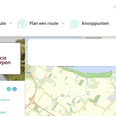
R
ute
Plan een route
Knooppunten
meente
rpen