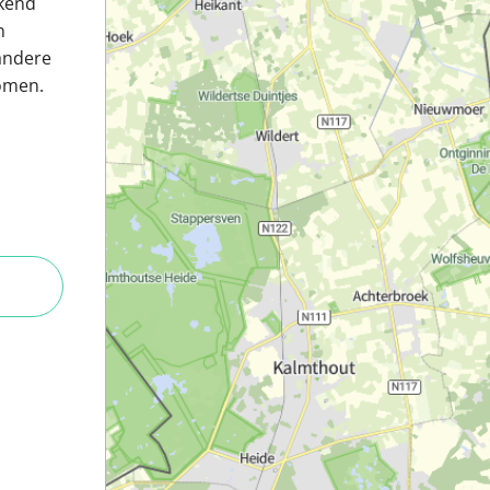
kkend
n
andere
romen.