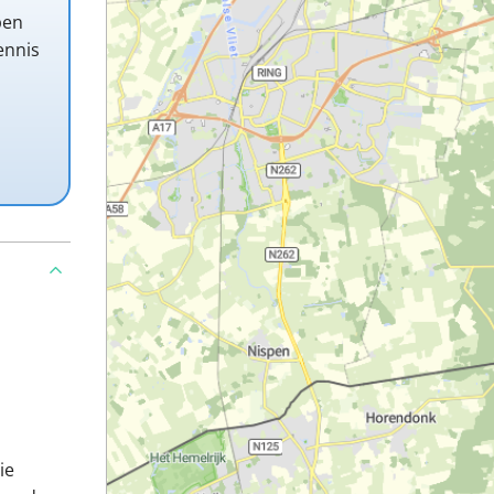
pen
ennis
ie