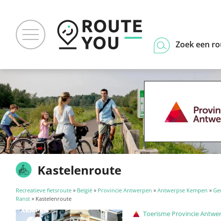
Zoek een ro
Kastelenroute
Recreatieve fietsroute
»
België
»
Provincie Antwerpen
»
Antwerpse Kempen
»
Ge
Ranst
» Kastelenroute
Toerisme Provincie Antwe