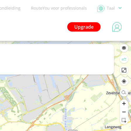
ondleiding
RouteYou voor professionals
Taal
Upgrade