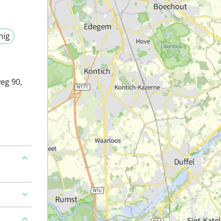
mig
eg 90,