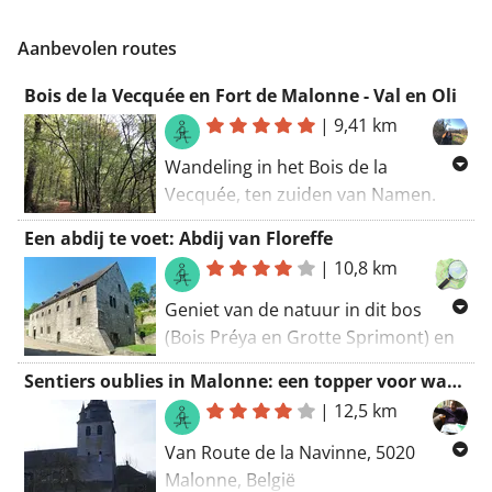
Aanbevolen routes
Bois de la Vecquée en Fort de Malonne - Val en Oli
|
9,41 km
Wandeling in het Bois de la
Vecquée, ten zuiden van Namen.
Passage langs het Fort de Malonne
Een abdij te voet: Abdij van Floreffe
en zijn verbazingwekkende
|
10,8 km
ventilatietoren. Ook een intacte
bunker. Enkele kraters, resten van
Geniet van de natuur in dit bos
bombardementen, markeren nog
(Bois Préya en Grotte Sprimont) en
steeds dit mooie bos. Magnifieke
verken enkele prachtige
Sentiers oublies in Malonne: een topper voor wandel-fijnproevers!
eigendommen langs het pad. De
wandelpaden. Bewonder zeker de
|
12,5 km
privatisering (juridisch, de eigenaar
curiositeiten langs deze route (o.a.
won zijn rechtszaak tegen de stad)
Gelukkig nieuwjaar 2013). De
Van Route de la Navinne, 5020
van het pad dat het bos verbindt
wandelroute begint bij de
Malonne, België