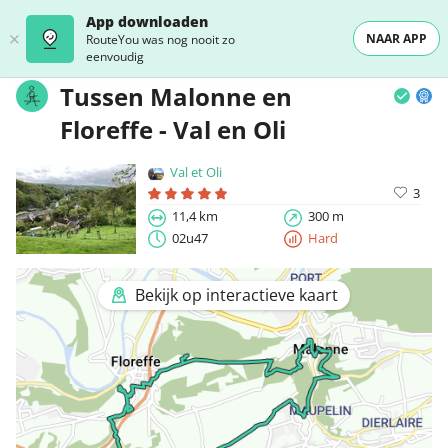
App downloaden
NAAR APP
RouteYou was nog nooit zo
eenvoudig
Tussen Malonne en
Floreffe - Val en Oli
Val et Oli
3
11,4 km
300 m
02u47
Hard
Bekijk op interactieve kaart