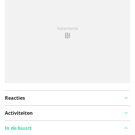
Iets opgevallen op deze route?
Probleem toevoegen
Advertentie
Reacties
Activiteiten
In de buurt