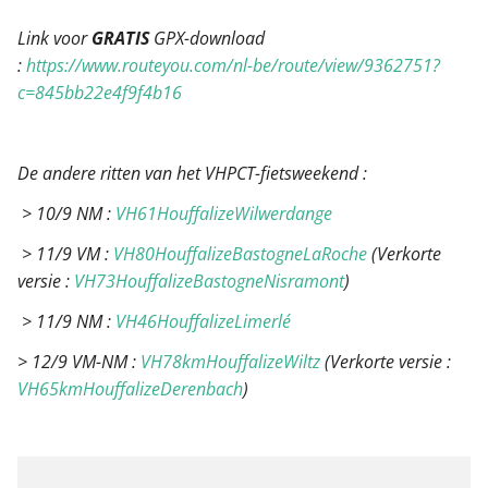
Link voor
GRATIS
GPX-download
:
https://www.routeyou.com/nl-be/route/view/9362751?
c=845bb22e4f9f4b16
De andere ritten van het VHPCT-fietsweekend :
> 10/9 NM :
VH61HouffalizeWilwerdange
> 11/9 VM :
VH80HouffalizeBastogneLaRoche
(Verkorte
versie :
VH73HouffalizeBastogneNisramont
)
> 11/9 NM :
VH46HouffalizeLimerlé
> 12/9 VM-NM :
VH78kmHouffalizeWiltz
(Verkorte versie :
VH65kmHouffalizeDerenbach
)