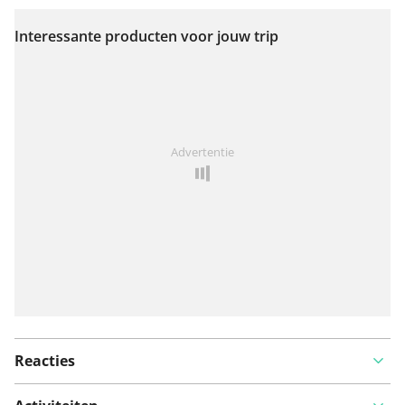
Interessante producten voor jouw trip
Bekijk op kaart
Iets opgevallen op deze route?
Probleem toevoegen
Advertentie
Reacties