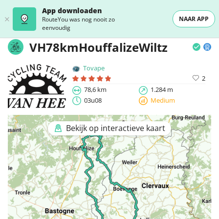
App downloaden
NAAR APP
RouteYou was nog nooit zo
eenvoudig
VH78kmHouffalizeWiltz
Tovape
2
78,6 km
1.284 m
03u08
Medium
Bekijk op interactieve kaart