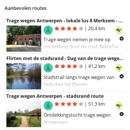
Aanbevolen routes
Trage wegen Antwerpen - lokale lus 8 Merksem - Ekeren
|
20,4 km
Trage wegen nemen je mee op
ontdekking door de stad. Beleef je
eigen leefomgeving van een andere
Flirten met de stadsrand - Dag van de trage wegen 2019
kant.
|
41,2 km
Kies je eigen start- en eindpunt en
Stadstrail langs trage wegen van
ga op pad.
Hoboken tot Ekeren.
Wil jij mee nadenken over de
www.tragewegen.be/antwerpen
Trage wegen Antwerpen - stadsrand route
toekomst van de Antwerpse trage
|
51,3 km
wegen?
In samenwerking met Stad
www.antwerpen.tragewegen.be
Antwerpen en Regionaal Landschap
Ontdekkingstocht trage wegen
de Voorkempen stippelde Trage
Antwerpen.
Wegen Antwerpen een wandelroute