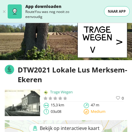
App downloaden
NAAR APP
RouteYou was nog nooit zo
eenvoudig
DTW2021 Lokale Lus Merksem-
Ekeren
Trage Wegen
0
15,3 km
47 m
03u08
Medium
Bekijk op interactieve kaart