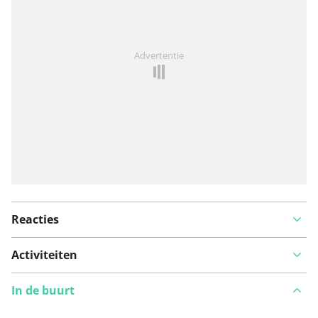
Iets opgevallen op deze route?
Probleem toevoegen
Advertentie
Reacties
Activiteiten
In de buurt