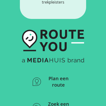
trekpleisters
Plan een
route
Zoek een