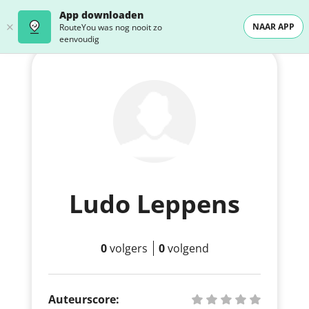
App downloaden
NAAR APP
RouteYou was nog nooit zo
eenvoudig
Ludo Leppens
0
volgers
0
volgend
Auteurscore: