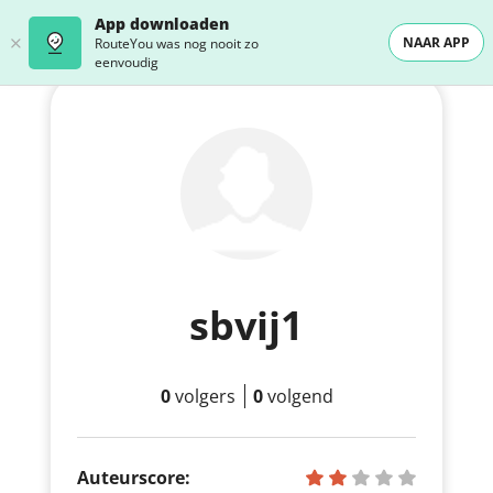
App downloaden
NAAR APP
RouteYou was nog nooit zo
eenvoudig
sbvij1
0
volgers
0
volgend
Auteurscore: