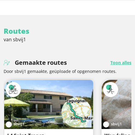
Routes
van sbvij1
Gemaakte routes
Toon alles
Door sbvij1 gemaakte, geüploade of opgenomen routes.
sbvij1
sbvij1