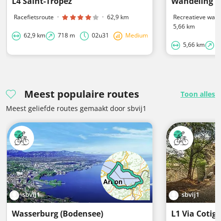
L4 Saint-Tropez
Racefietsroute
·
·
62,9 km
Recreatieve wand
5,66 km
62,9 km
718 m
02u31
Medium
5,66 km
2
Meest populaire routes
Toon alles
Meest geliefde routes gemaakt door sbvij1
sbvij1
sbvij1
Wasserburg (Bodensee)