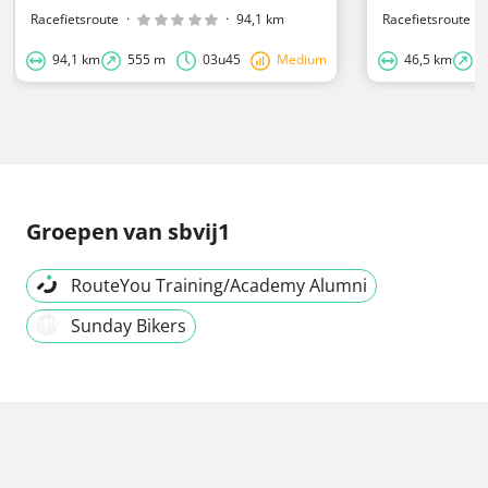
Racefietsroute
·
·
94,1 km
Racefietsroute
·
94,1 km
555 m
03u45
Medium
46,5 km
6
Groepen
van sbvij1
RouteYou Training/Academy Alumni
Sunday Bikers