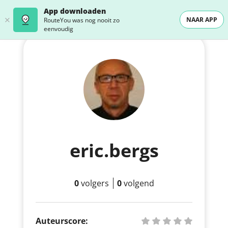
App downloaden
NAAR APP
RouteYou was nog nooit zo
eenvoudig
eric.bergs
0
volgers
0
volgend
Auteurscore: