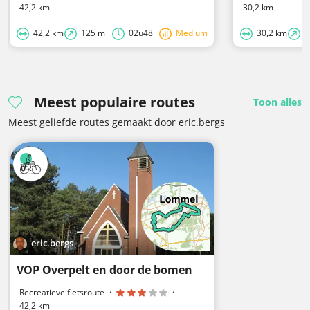
42,2 km
30,2 km
42,2 km
125 m
02u48
Medium
30,2 km
6
Meest populaire routes
Toon alles
Meest geliefde routes gemaakt door eric.bergs
eric.bergs
VOP Overpelt en door de bomen
Recreatieve fietsroute
·
·
42,2 km