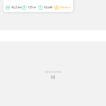
42,2 km
125 m
02u48
Medium
Advertentie