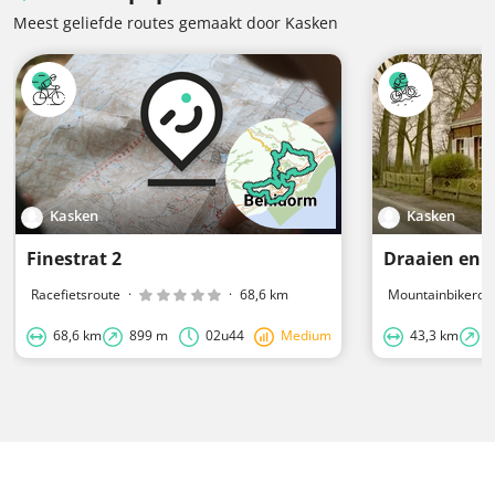
Meest geliefde routes gemaakt door Kasken
Kasken
Kasken
Finestrat 2
Draaien en 
Racefietsroute
·
·
68,6 km
Mountainbikerou
68,6 km
899 m
02u44
Medium
43,3 km
2