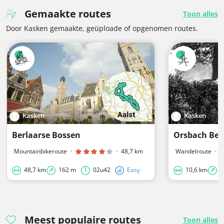
Gemaakte routes
Toon alles
Door Kasken gemaakte, geüploade of opgenomen routes.
Kasken
Kasken
Berlaarse Bossen
Orsbach Bel
Mountainbikeroute
·
·
48,7 km
Wandelroute
·
48,7 km
162 m
02u42
Easy
10,6 km
1
Meest populaire routes
Toon alles