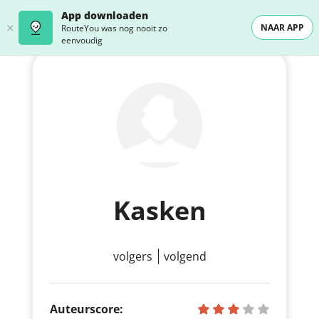
App downloaden
NAAR APP
RouteYou was nog nooit zo
eenvoudig
Kasken
volgers
volgend
Auteurscore: