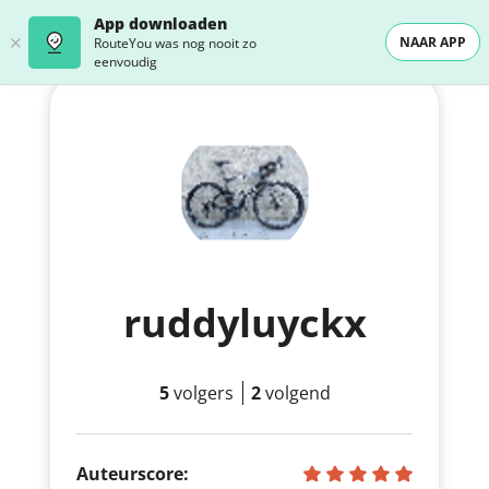
App downloaden
NAAR APP
RouteYou was nog nooit zo
eenvoudig
ruddyluyckx
5
volgers
2
volgend
Auteurscore: