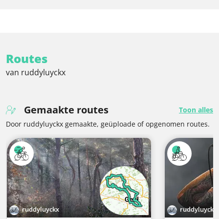
Routes
van ruddyluyckx
Gemaakte routes
Toon alles
Door ruddyluyckx gemaakte, geüploade of opgenomen routes.
ruddyluyckx
ruddyluyckx