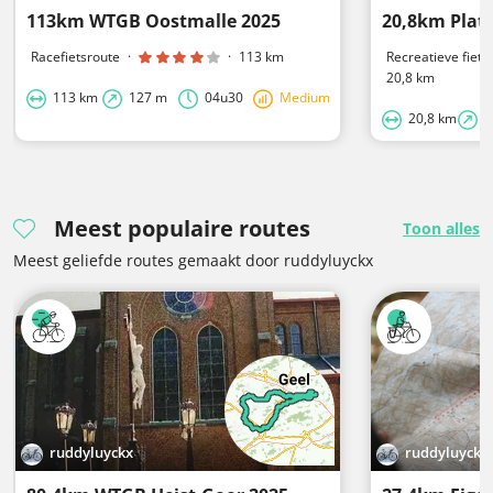
113km WTGB Oostmalle 2025
Racefietsroute
·
·
113 km
Recreatieve fiets
20,8 km
113 km
127 m
04u30
Medium
20,8 km
6
Meest populaire routes
Toon alles
Meest geliefde routes gemaakt door ruddyluyckx
ruddyluyckx
ruddyluyckx