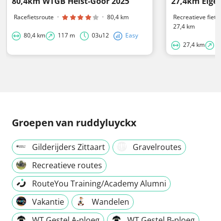
80,4km WTGB Heist-Goor 2025
27,4km Eigen
Racefietsroute
·
·
80,4 km
Recreatieve fiets
27,4 km
80,4 km
117 m
03u12
Easy
27,4 km
7
Groepen
van ruddyluyckx
Gilderijders Zittaart
Gravelroutes
Recreatieve routes
RouteYou Training/Academy Alumni
Vakantie
Wandelen
WT Gestel A-ploeg
WT Gestel B-ploeg