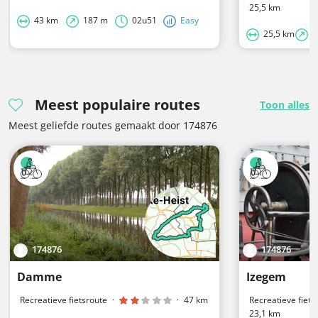
25,5 km
43 km
187 m
02u51
Easy
25,5 km
3
Meest populaire routes
Toon alles
Meest geliefde routes gemaakt door 174876
174876
174876
Damme
Izegem
Recreatieve fietsroute
·
·
47 km
Recreatieve fiets
23,1 km