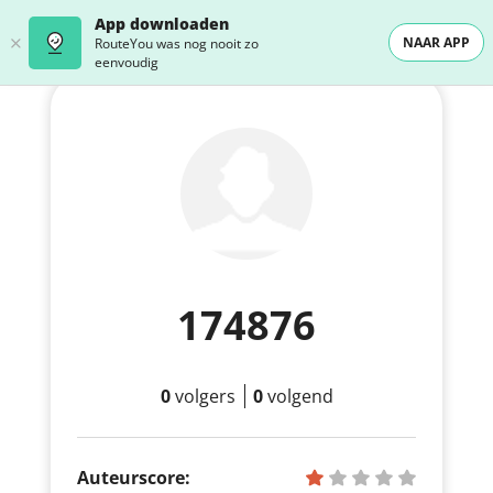
App downloaden
NAAR APP
RouteYou was nog nooit zo
eenvoudig
174876
0
volgers
0
volgend
Auteurscore: