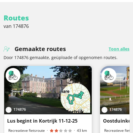
Routes
van 174876
Gemaakte routes
Toon alles
Door 174876 gemaakte, geüploade of opgenomen routes.
174876
174876
Lus begint in Kortrijk 11-12-25
Oostduinke
Recreatieve fietsroute
·
·
43 km
Recreatieve fiets