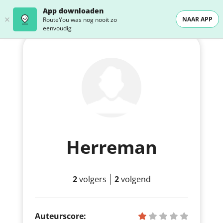
App downloaden
NAAR APP
RouteYou was nog nooit zo
eenvoudig
Herreman
2
volgers
2
volgend
Auteurscore: