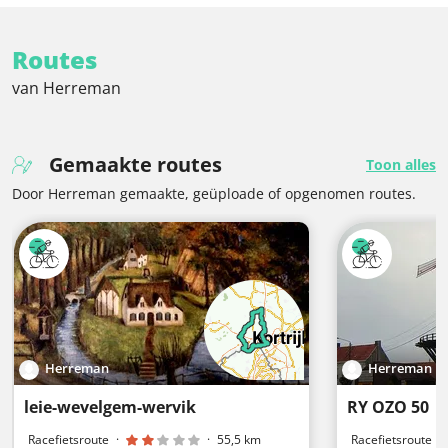
Routes
van Herreman
Gemaakte routes
Toon alles
Door Herreman gemaakte, geüploade of opgenomen routes.
Herreman
Herreman
leie-wevelgem-wervik
RY OZO 50
Racefietsroute
·
·
55,5 km
Racefietsroute
·