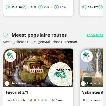
55,5 km
218 m
02u13
Easy
55,7 km
2
Meest populaire routes
Toon alles
Meest geliefde routes gemaakt door Herreman
Herreman
Herreman
Favoriet 3/1
Vakantieri
Racefietsroute
·
·
32,7 km
Racefietsroute
·