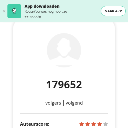
App downloaden
NAAR APP
RouteYou was nog nooit zo
eenvoudig
179652
volgers
volgend
Auteurscore: