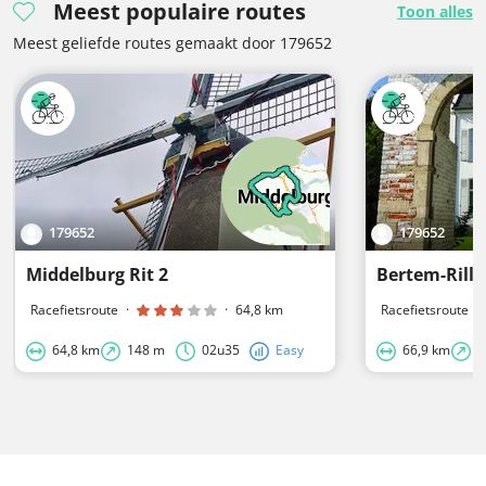
Meest populaire routes
Toon alles
Meest geliefde routes gemaakt door 179652
179652
179652
Middelburg Rit 2
Bertem-Rill
Racefietsroute
·
·
64,8 km
Racefietsroute
·
64,8 km
148 m
02u35
Easy
66,9 km
3