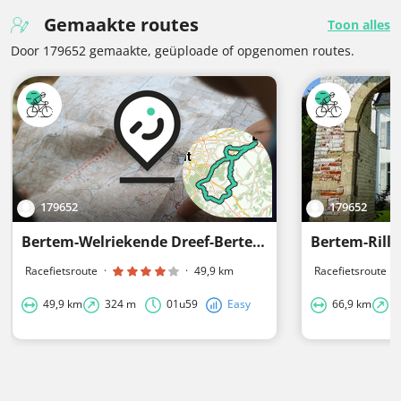
Gemaakte routes
Toon alles
Door 179652 gemaakte, geüploade of opgenomen routes.
179652
179652
Bertem-Welriekende Dreef-Bertem
Bertem-Rill
Racefietsroute
·
·
49,9 km
Racefietsroute
·
49,9 km
324 m
01u59
Easy
66,9 km
3