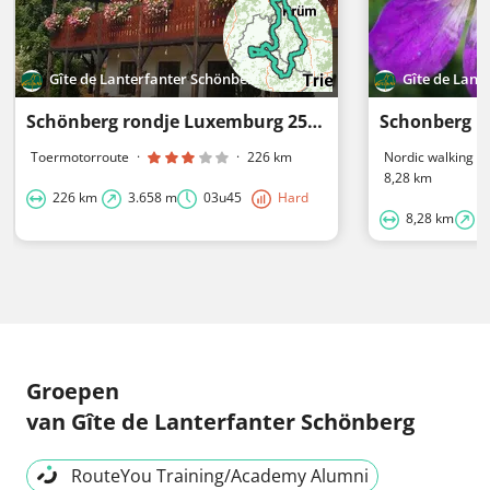
Gîte de Lanterfanter Schönberg
Gîte de Lant
Schönberg rondje Luxemburg 254 km
Schonberg b
Toermotorroute
·
·
226 km
Nordic walking r
8,28 km
226 km
3.658 m
03u45
Hard
8,28 km
1
Groepen
van Gîte de Lanterfanter Schönberg
RouteYou Training/Academy Alumni