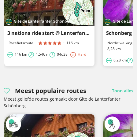
Gîte de Lanterfanter Schönberg
Gîte de Lant
3 nations ride start @ Lanterfanter 116km
Schonberg b
Racefietsroute
·
·
116 km
Nordic walking r
8,28 km
116 km
1.546 m
04u38
Hard
8,28 km
1
Meest populaire routes
Toon alles
Meest geliefde routes gemaakt door Gîte de Lanterfanter
Schönberg