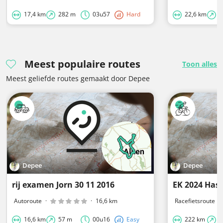
17,4 km
282 m
03u57
Hard
22,6 km
6
Meest populaire routes
Toon alles
Meest geliefde routes gemaakt door Depee
Depee
Depee
rij examen Jorn 30 11 2016
EK 2024 Hass
Autoroute
·
·
16,6 km
Racefietsroute
·
16,6 km
57 m
00u16
Easy
222 km
1