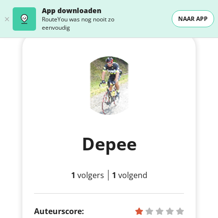
App downloaden
NAAR APP
RouteYou was nog nooit zo
eenvoudig
Depee
1
volgers
1
volgend
Auteurscore: