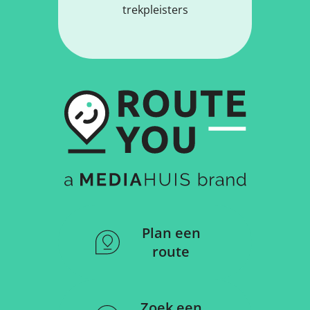
trekpleisters
Plan een
route
Zoek een