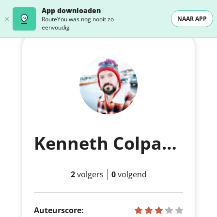
App downloaden
NAAR APP
RouteYou was nog nooit zo
eenvoudig
Kenneth Colpaert
2
volgers
0
volgend
Auteurscore: