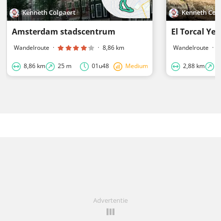
Kenneth Colpaert
Kenneth Col
Amsterdam stadscentrum
El Torcal Ye
Wandelroute
·
·
8,86 km
Wandelroute
·
8,86 km
25 m
01u48
Medium
2,88 km
3
Advertentie