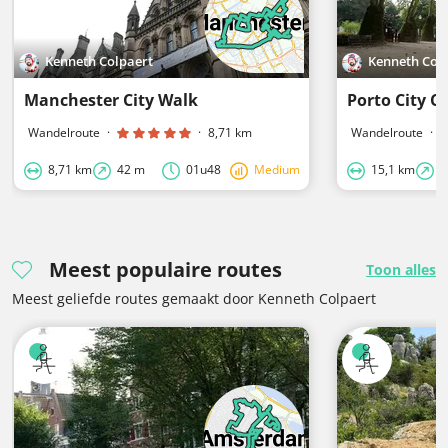
Kenneth Colpaert
Kenneth Col
Manchester City Walk
Porto City C
Wandelroute
·
·
8,71 km
Wandelroute
·
8,71 km
42 m
01u48
Medium
15,1 km
2
Meest populaire routes
Toon alles
Meest geliefde routes gemaakt door Kenneth Colpaert