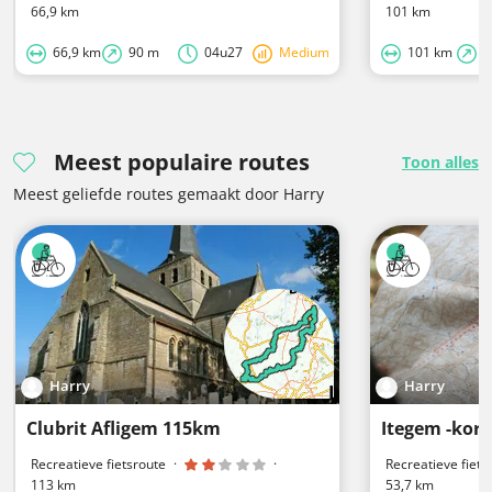
66,9 km
101 km
66,9 km
90 m
04u27
Medium
101 km
3
Meest populaire routes
Toon alles
Meest geliefde routes gemaakt door Harry
Harry
Harry
Clubrit Afligem 115km
Itegem -kort
Recreatieve fietsroute
·
·
Recreatieve fiets
113 km
53,7 km