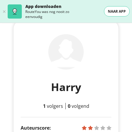
App downloaden
NAAR APP
RouteYou was nog nooit zo
eenvoudig
Harry
1
volgers
0
volgend
Auteurscore: