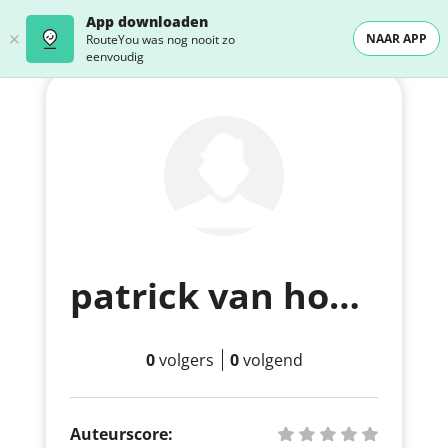
App downloaden
NAAR APP
RouteYou was nog nooit zo
eenvoudig
patrick van houdt
0
volgers
0
volgend
Auteurscore: