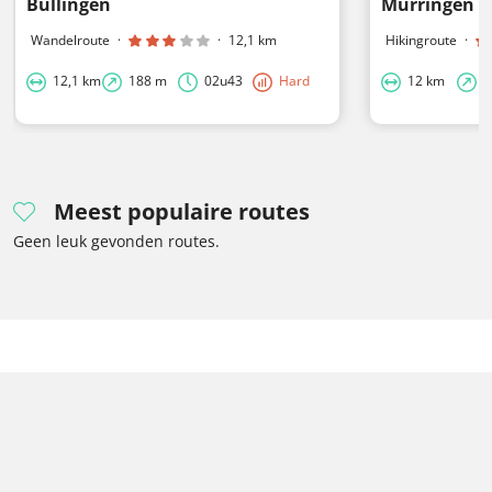
Büllingen
Mürringen -
Wandelroute
·
·
12,1 km
Hikingroute
·
12,1 km
188 m
02u43
Hard
12 km
1
Meest populaire routes
Geen leuk gevonden routes.