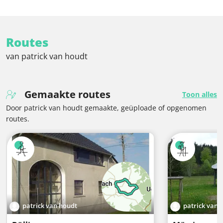
Routes
van patrick van houdt
Gemaakte routes
Toon alles
Door patrick van houdt gemaakte, geüploade of opgenomen
routes.
patrick van houdt
patrick van 