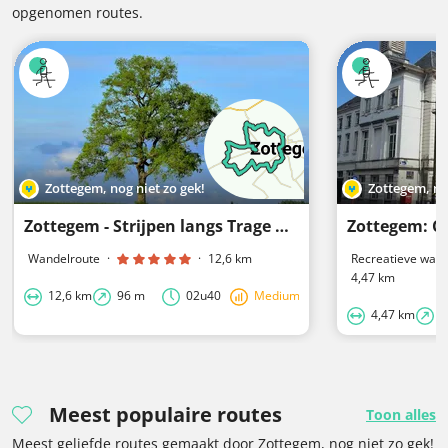
opgenomen routes.
Zottegem, nog niet zo gek!
Zottegem, no
Zottegem - Strijpen langs Trage Wegen
Zottegem: 
Wandelroute
·
·
12,6 km
Recreatieve wand
4,47 km
12,6 km
96 m
02u40
Medium
4,47 km
2
Meest populaire routes
Toon alles
Meest geliefde routes gemaakt door Zottegem, nog niet zo gek!