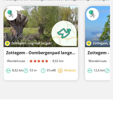
Zottegem, nog niet zo gek!
Zottegem, no
Zottegem - Oombergenpad lange lus
Wandelroute
·
·
8,62 km
Wandelroute
·
8,62 km
53 m
01u48
Medium
12,6 km
9