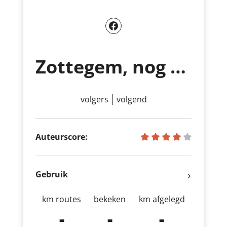
Zottegem, nog niet zo gek!
volgers
volgend
Auteurscore:
Gebruik
km routes
bekeken
km afgelegd
-
-
-