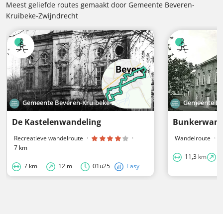
Meest geliefde routes gemaakt door Gemeente Beveren-
Kruibeke-Zwijndrecht
Gemeente Beveren-Kruibeke-Zwijndrecht
Gemeente Bev
De Kastelenwandeling
Bunkerwand
Recreatieve wandelroute
·
·
Wandelroute
·
7 km
11,3 km
2
7 km
12 m
01u25
Easy