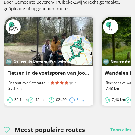
Door Gemeente Beveren-Kruibeke-Zwijndrecht gemaakte,
geüploade of opgenomen routes.
Gemeente Beveren-Kruibeke-Zwijndrecht
Gemeente Bev
Fietsen in de voetsporen van Joos Vijd
Recreatieve fietsroute
·
·
Recreatieve wand
35,1 km
7,48 km
35,1 km
45 m
02u20
Easy
7,48 km
1
Meest populaire routes
Toon alles