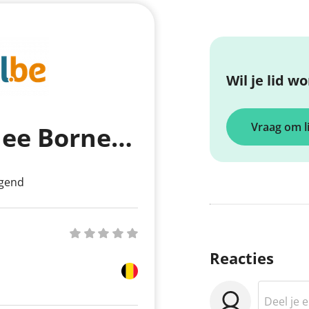
Wil je lid w
Vraag om l
Wandelclub Kadee Bornem vzw
gend
Reacties