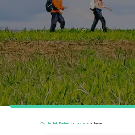
Wandelclub Kadee Bornem vzw
» Home