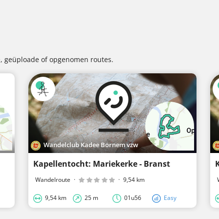
 geüploade of opgenomen routes.
Wandelclub Kadee Bornem vzw
Kapellentocht: Mariekerke - Branst
Wandelroute
·
·
9,54 km
9,54 km
25 m
01u56
Easy