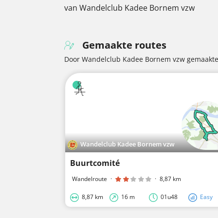
van Wandelclub Kadee Bornem vzw
Gemaakte routes
Door Wandelclub Kadee Bornem vzw gemaakte,
Wandelclub Kadee Bornem vzw
Buurtcomité
Wandelroute
·
·
8,87 km
8,87 km
16 m
01u48
Easy