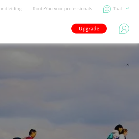
ondleiding
RouteYou voor professionals
Taal
Upgrade