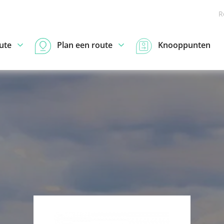
R
ute
Plan een route
Knooppunten