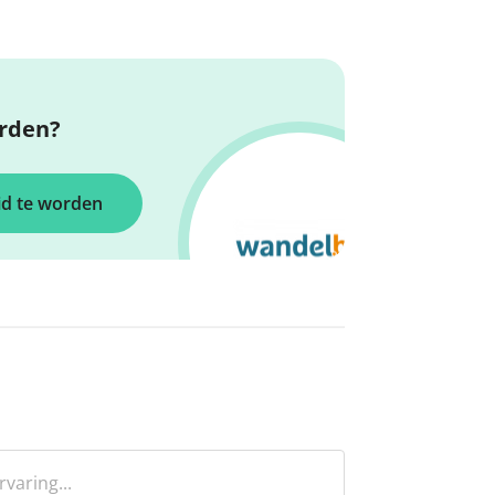
orden?
id te worden