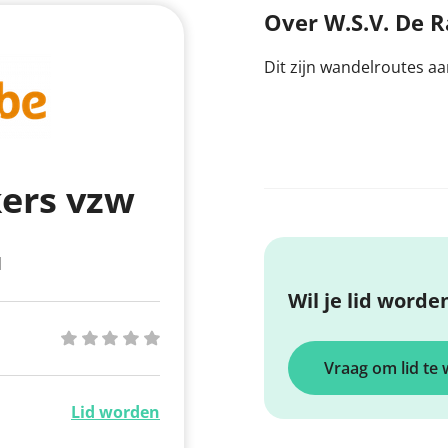
Over W.S.V. De 
Dit zijn wandelroutes 
kers vzw
d
Wil je lid worde
Vraag om lid te
Lid worden