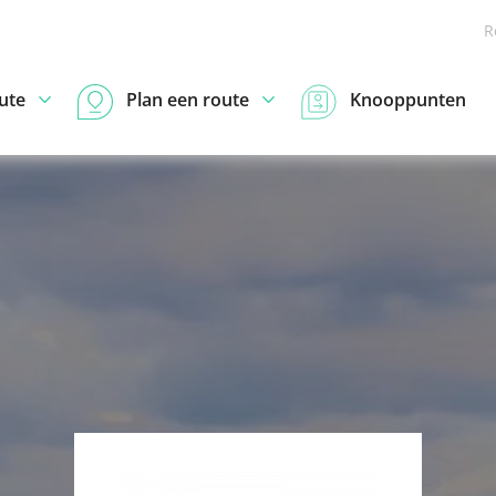
R
ute
Plan een route
Knooppunten