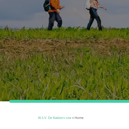
W.S.V. De Rakkers vzw
» Home