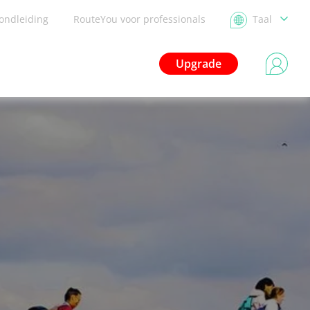
ondleiding
RouteYou voor professionals
Taal
Upgrade