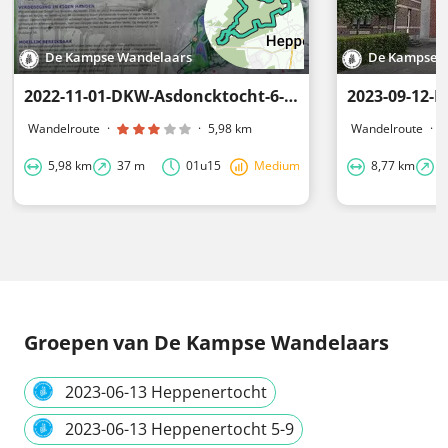
De Kampse Wandelaars
De Kampse 
2022-11-01-DKW-Asdoncktocht-6-Km
Wandelroute
·
·
5,98 km
Wandelroute
·
5,98 km
37 m
01u15
Medium
8,77 km
4
Groepen
van De Kampse Wandelaars
2023-06-13 Heppenertocht
2023-06-13 Heppenertocht 5-9