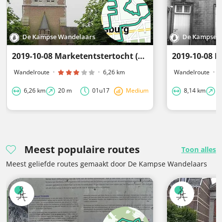
De Kampse Wandelaars
De Kampse 
2019-10-08 Marketentstertocht (06)
Wandelroute
·
·
6,26 km
Wandelroute
·
6,26 km
20 m
01u17
Medium
8,14 km
4
Meest populaire routes
Toon alles
Meest geliefde routes gemaakt door De Kampse Wandelaars