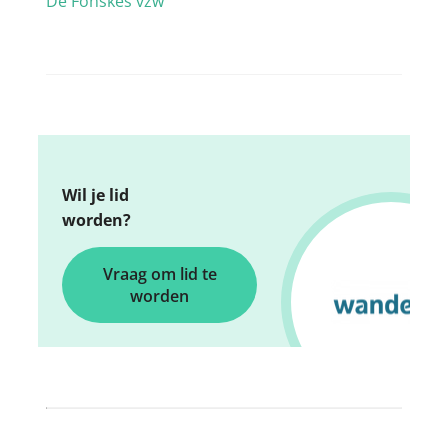
De Fonskes vzw
Wil je lid
worden?
Vraag om lid te
worden