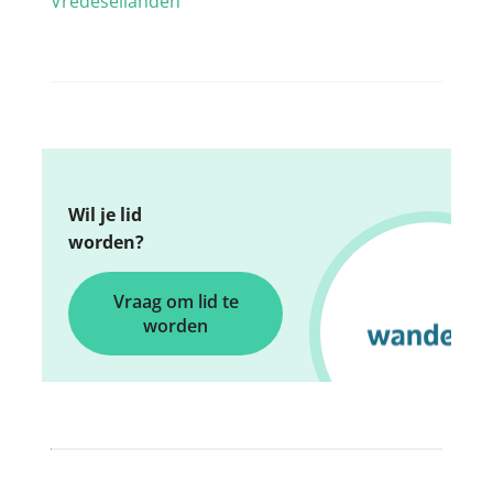
Vredeseilanden
Wil je lid
worden?
Vraag om lid te
worden