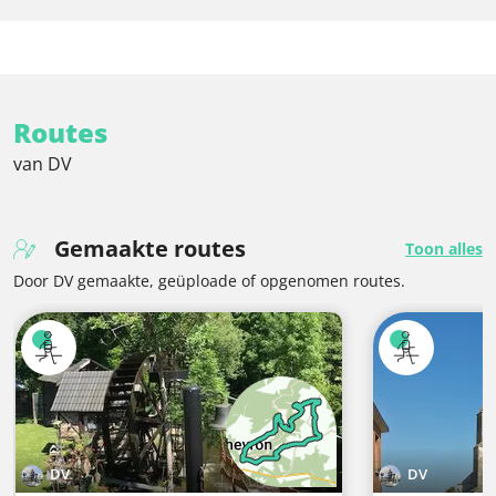
Routes
van DV
Gemaakte routes
Toon alles
Door DV gemaakte, geüploade of opgenomen routes.
DV
DV