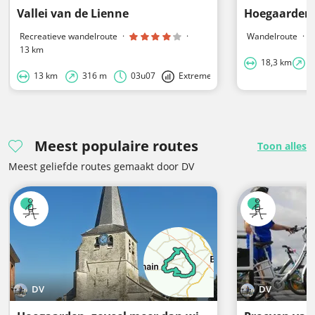
Vallei van de Lienne
Recreatieve wandelroute
·
·
Wandelroute
·
13 km
18,3 km
1
13 km
316 m
03u07
Extreme
Meest populaire routes
Toon alles
Meest geliefde routes gemaakt door DV
DV
DV