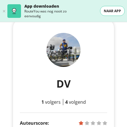
App downloaden
NAAR APP
RouteYou was nog nooit zo
eenvoudig
DV
1
volgers
4
volgend
Auteurscore: