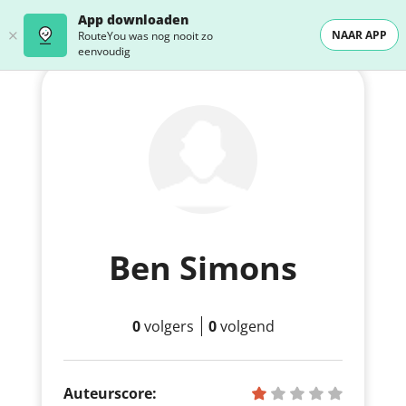
App downloaden
NAAR APP
RouteYou was nog nooit zo
eenvoudig
Ben Simons
0
volgers
0
volgend
Auteurscore: