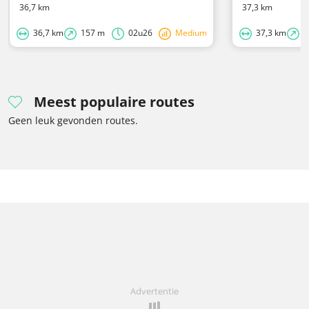
36,7 km
37,3 km
36,7 km
157 m
02u26
Medium
37,3 km
1
Meest populaire routes
Geen leuk gevonden routes.
Advertentie