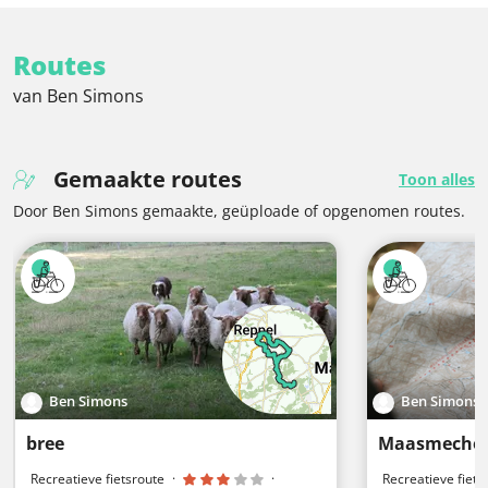
Routes
van Ben Simons
Gemaakte routes
Toon alles
Door Ben Simons gemaakte, geüploade of opgenomen routes.
Ben Simons
Ben Simons
bree
Maasmechel
Recreatieve fietsroute
·
·
Recreatieve fiets