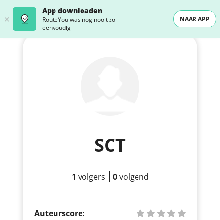
App downloaden
NAAR APP
RouteYou was nog nooit zo
eenvoudig
SCT
1
volgers
0
volgend
Auteurscore: