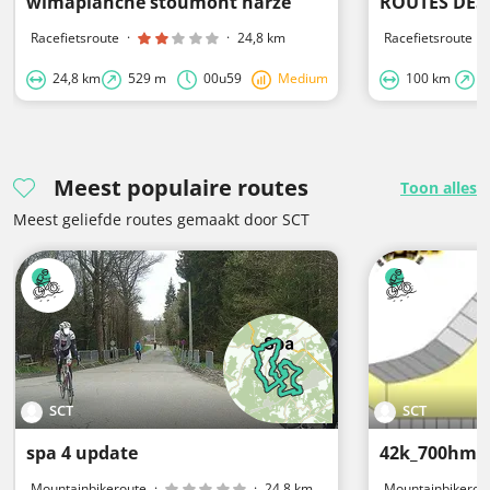
wimaplanche stoumont harze
Racefietsroute
·
·
24,8 km
Racefietsroute
·
24,8 km
529 m
00u59
Medium
100 km
2
Meest populaire routes
Toon alles
Meest geliefde routes gemaakt door SCT
SCT
SCT
spa 4 update
42k_700hm_
Mountainbikeroute
·
·
24,8 km
Mountainbikerou