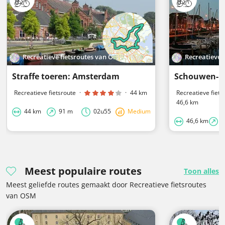
Recreatieve fietsroutes van OSM
Recreatieve 
Straffe toeren: Amsterdam
Recreatieve fietsroute
·
·
44 km
Recreatieve fiets
46,6 km
44 km
91 m
02u55
Medium
46,6 km
6
Meest populaire routes
Toon alles
Meest geliefde routes gemaakt door Recreatieve fietsroutes
van OSM