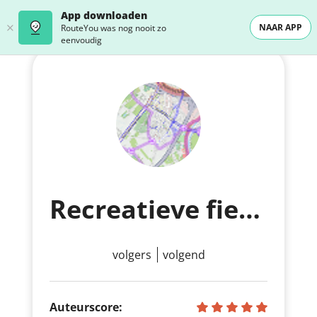
App downloaden
NAAR APP
RouteYou was nog nooit zo
eenvoudig
Recreatieve fietsroutes van OSM
volgers
volgend
Auteurscore: