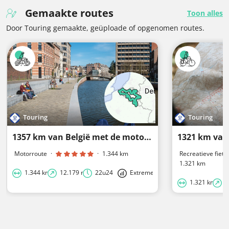
Gemaakte routes
Toon alles
Door Touring gemaakte, geüploade of opgenomen routes.
Touring
Touring
1357 km van België met de motor
1321 km van 
Motorroute
·
·
1.344 km
Recreatieve fiets
1.321 km
1.344 km
12.179 m
22u24
Extreme
1.321 km
1