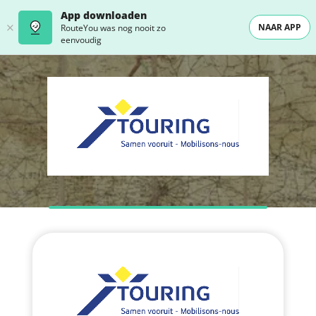
App downloaden
NAAR APP
RouteYou was nog nooit zo
eenvoudig