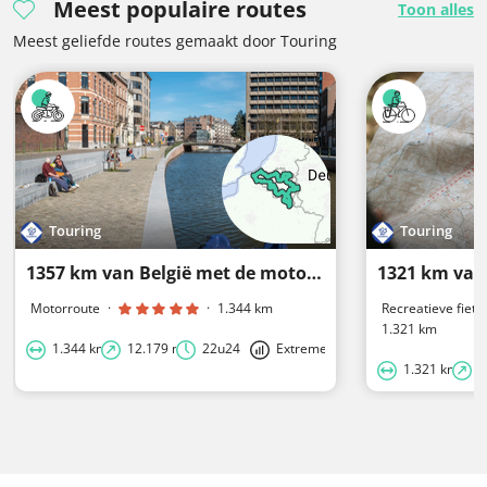
Meest populaire routes
Toon alles
Meest geliefde routes gemaakt door Touring
Touring
Touring
1357 km van België met de motor
1321 km van 
Motorroute
·
·
1.344 km
Recreatieve fiets
1.321 km
1.344 km
12.179 m
22u24
Extreme
1.321 km
1