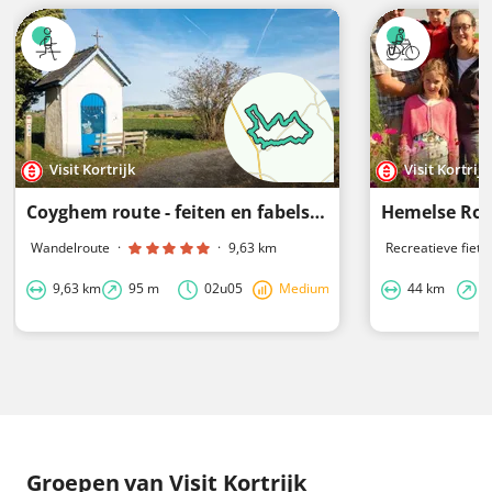
Visit Kortrijk
Visit Kortrijk
Coyghem route - feiten en fabels over de Provence van Kortrijk en Zwevegem - lange versie
Hemelse Rou
Wandelroute
·
·
9,63 km
Recreatieve fiets
9,63 km
95 m
02u05
Medium
44 km
3
Groepen
van Visit Kortrijk