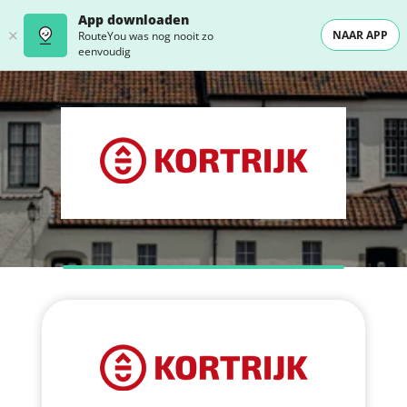
App downloaden
NAAR APP
RouteYou was nog nooit zo
eenvoudig