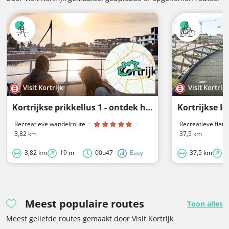
Visit Kortrijk
Visit Kortrijk
Kortrijkse prikkellus 1 - ontdek het creatieve Kortrijk
Kortrijkse I
Recreatieve wandelroute
·
·
Recreatieve fiets
3,82 km
37,5 km
3,82 km
19 m
00u47
Easy
37,5 km
2
Meest populaire routes
Toon alles
Meest geliefde routes gemaakt door Visit Kortrijk