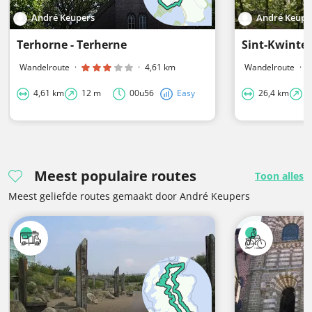
André Keupers
André Keupe
Terhorne - Terherne
Sint-Kwinten
Wandelroute
·
·
4,61 km
Wandelroute
·
4,61 km
12 m
00u56
Easy
26,4 km
1
Meest populaire routes
Toon alles
Meest geliefde routes gemaakt door André Keupers