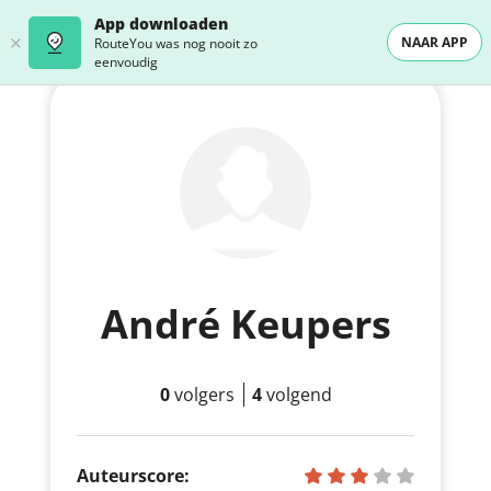
App downloaden
NAAR APP
RouteYou was nog nooit zo
eenvoudig
André Keupers
0
volgers
4
volgend
Auteurscore: