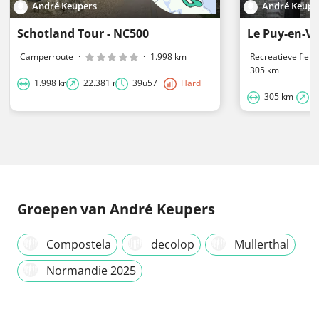
André Keupers
André Keupe
Schotland Tour - NC500
Le Puy-en-Ve
Camperroute
·
·
1.998 km
Recreatieve fiets
305 km
1.998 km
22.381 m
39u57
Hard
305 km
5
Groepen
van André Keupers
Compostela
decolop
Mullerthal
Normandie 2025