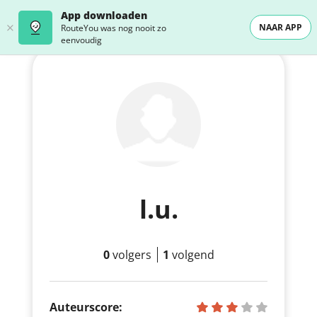
App downloaden
NAAR APP
RouteYou was nog nooit zo
eenvoudig
l.u.
0
volgers
1
volgend
Auteurscore: