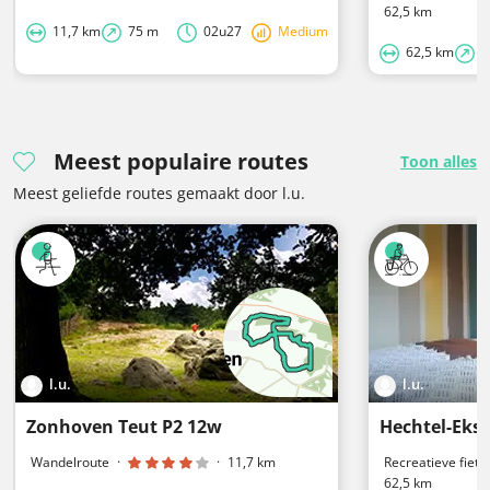
62,5 km
11,7 km
75 m
02u27
Medium
62,5 km
1
Meest populaire routes
Toon alles
Meest geliefde routes gemaakt door l.u.
l.u.
l.u.
Zonhoven Teut P2 12w
Hechtel-Eks
Wandelroute
·
·
11,7 km
Recreatieve fiets
62,5 km