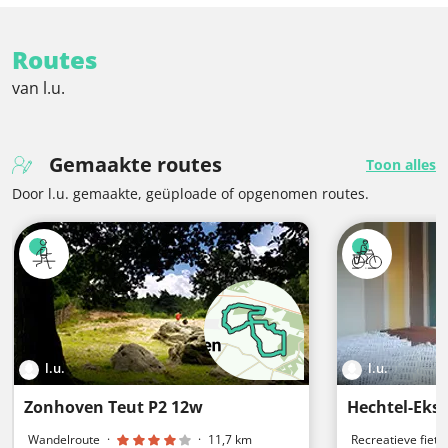
Routes
van l.u.
Gemaakte routes
Toon alles
Door l.u. gemaakte, geüploade of opgenomen routes.
l.u.
l.u.
Zonhoven Teut P2 12w
Hechtel-Eks
Wandelroute
·
·
11,7 km
Recreatieve fiets