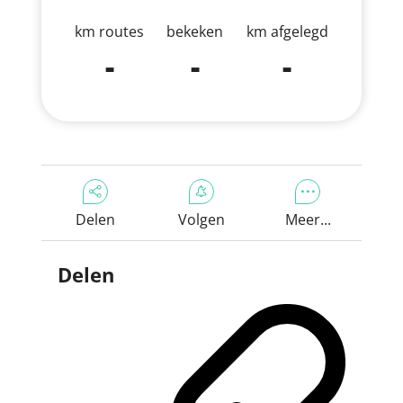
km routes
bekeken
km afgelegd
-
-
-
Delen
Volgen
Meer...
Delen