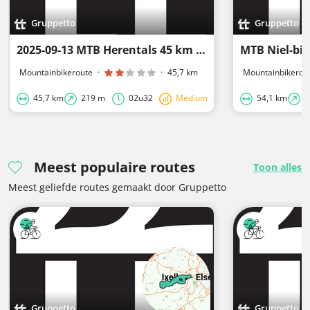
Gruppetto
Gruppetto
2025-09-13 MTB Herentals 45 km met technisch parcours
MTB Niel-bij
Mountainbikeroute
·
·
45,7 km
Mountainbikerou
45,7 km
219 m
02u32
Medium
54,1 km
2
Meest populaire routes
Toon alles
Meest geliefde routes gemaakt door Gruppetto
Gruppetto
Gruppetto