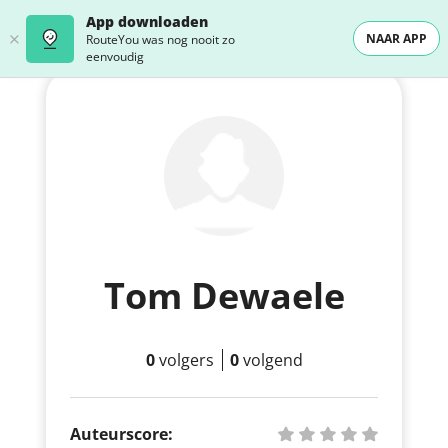
App downloaden
NAAR APP
RouteYou was nog nooit zo
eenvoudig
Tom Dewaele
0
volgers
0
volgend
Auteurscore: