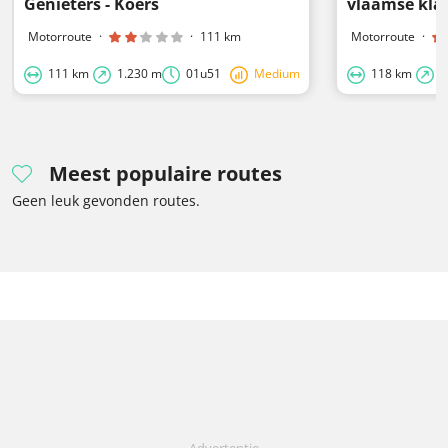
Genieters - Koers
vlaamse kla
Motorroute
·
·
111 km
Motorroute
·
111 km
1.230 m
01u51
Medium
118 km
1
Meest populaire routes
Geen leuk gevonden routes.
Advertentie