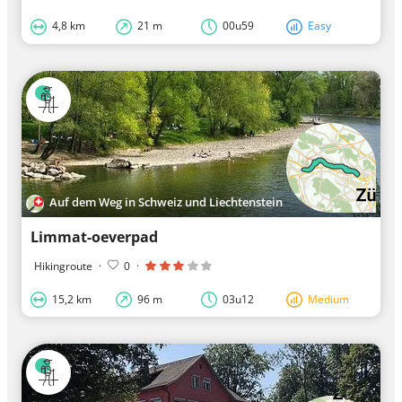
4,8 km
21 m
00u59
Easy
Auf dem Weg in Schweiz und Liechtenstein
Limmat-oeverpad
Hikingroute
·
0
·
15,2 km
96 m
03u12
Medium