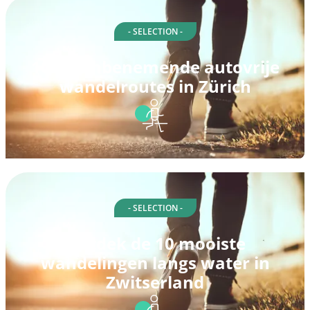
- SELECTION -
10 adembenemende autovrije
wandelroutes in Zürich
- SELECTION -
Ontdek de 10 mooiste
wandelingen langs water in
Zwitserland