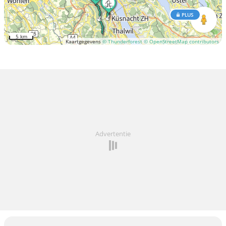
PLUS
5 km
Kaartgegevens
© Thunderforest
© OpenStreetMap contributors
Advertentie