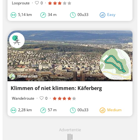
Looproute
·
0
·
5,14 km
34 m
00u33
Easy
Itineraries
Klimmen of niet klimmen: Käferberg
Wandelroute
·
0
·
2,28 km
57 m
00u33
Medium
Advertentie