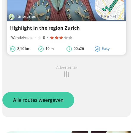
Itineraries
Highlight in the region Zurich
Wandelroute
·
0
·
2,16 km
10 m
00u26
Easy
Advertentie
Alle routes weergeven