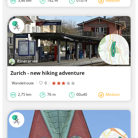
5,46 km
142 m
01u19
Medium
Itineraries
Zurich - new hiking adventure
Wandelroute
·
0
·
2,75 km
76 m
00u40
Medium