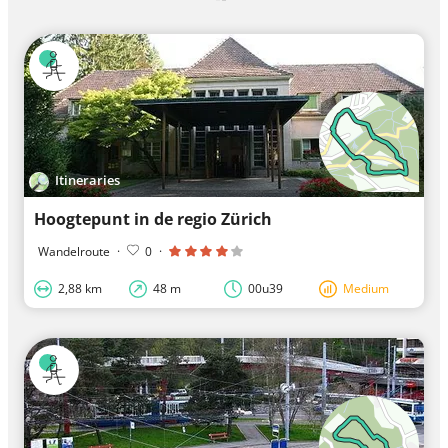
Itineraries
Hoogtepunt in de regio Zürich
Wandelroute
·
0
·
2,88 km
48 m
00u39
Medium