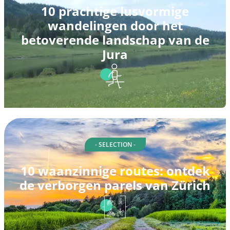
10 prachtige lusvormige
wandelingen door het
betoverende landschap van de
Jura
- SELECTION -
10 waanzinnige routes: ontdek
de verborgen parels van Zürich