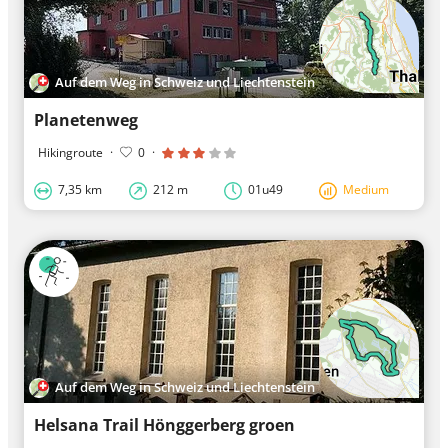
Auf dem Weg in Schweiz und Liechtenstein
Planetenweg
Hikingroute
·
0
·
7,35 km
212 m
01u49
Medium
Auf dem Weg in Schweiz und Liechtenstein
Helsana Trail Hönggerberg groen