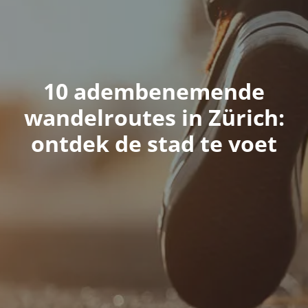
10 adembenemende
wandelroutes in Zürich:
ontdek de stad te voet