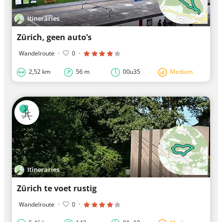
Itineraries
Zürich, geen auto’s
Wandelroute
·
0
·
2,52 km
56 m
00u35
Medium
Itineraries
Zürich te voet rustig
Wandelroute
·
0
·