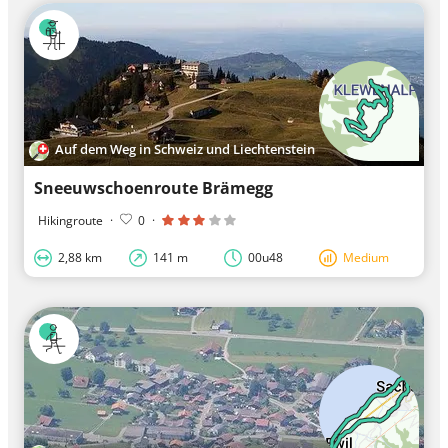
Auf dem Weg in Schweiz und Liechtenstein
Sneeuwschoenroute Brämegg
Hikingroute
·
0
·
2,88 km
141 m
00u48
Medium