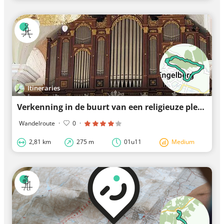
Itineraries
Verkenning in de buurt van een religieuze plek: Abdij Engelberg
Wandelroute
·
0
·
2,81 km
275 m
01u11
Medium