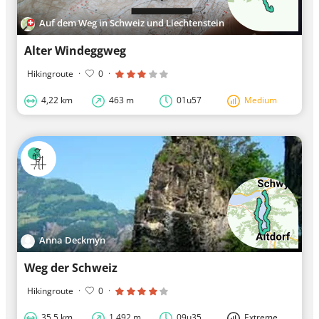
Auf dem Weg in Schweiz und Liechtenstein
Alter Windeggweg
Hikingroute
·
0
·
4,22 km
463 m
01u57
Medium
Anna Deckmyn
Weg der Schweiz
Hikingroute
·
0
·
35,5 km
1.492 m
09u35
Extreme