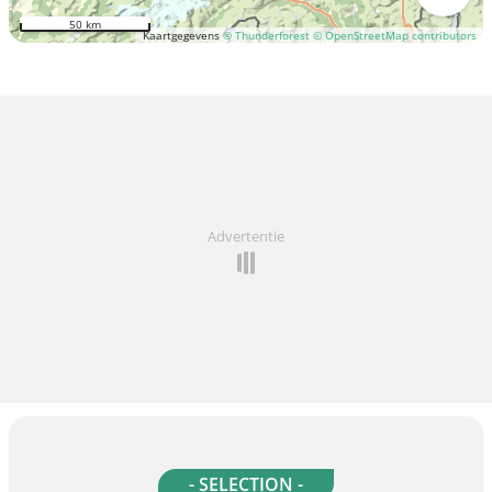
50 km
Kaartgegevens
© Thunderforest
© OpenStreetMap contributors
Advertentie
- SELECTION -