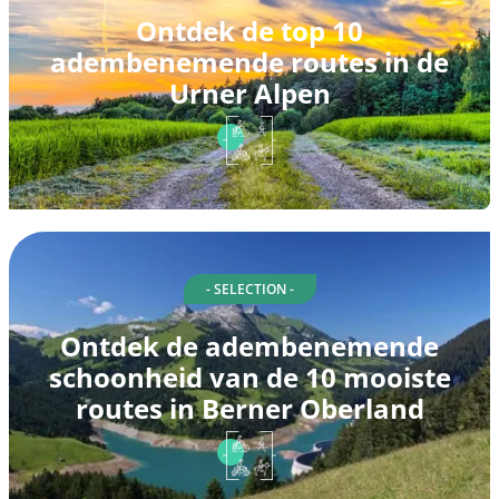
Ontdek de top 10
adembenemende routes in de
Urner Alpen
- SELECTION -
Ontdek de adembenemende
schoonheid van de 10 mooiste
routes in Berner Oberland