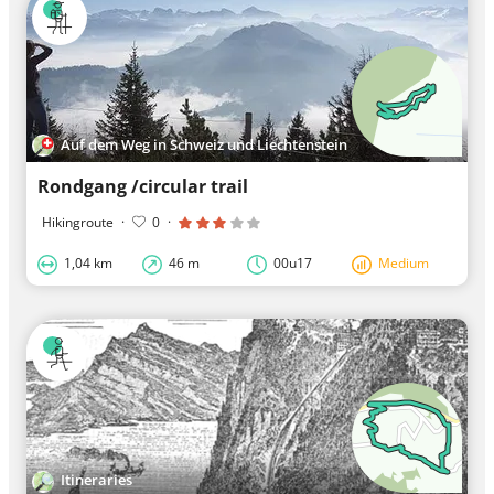
Auf dem Weg in Schweiz und Liechtenstein
Rondgang /circular trail
Hikingroute
·
0
·
1,04 km
46 m
00u17
Medium
Itineraries