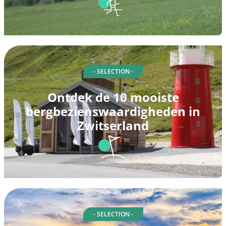
- SELECTION -
Ontdek de 10 mooiste
bergbezienswaardigheden in
Zwitserland
- SELECTION -