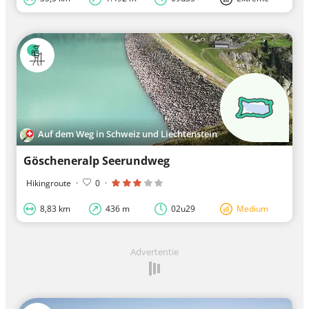
Auf dem Weg in Schweiz und Liechtenstein
Göscheneralp Seerundweg
Hikingroute
·
0
·
8,83 km
436 m
02u29
Medium
Advertentie