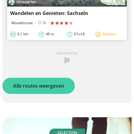
Itineraries
Wandelen en Genieten: Sachseln
Wandelroute
·
0
·
6,1 km
49 m
01u18
Medium
Advertentie
Alle routes weergeven
- SELECTION -