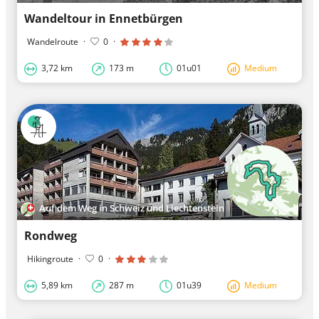
Wandeltour in Ennetbürgen
Wandelroute
·
0
·
3,72 km
173 m
01u01
Medium
Auf dem Weg in Schweiz und Liechtenstein
Rondweg
Hikingroute
·
0
·
5,89 km
287 m
01u39
Medium