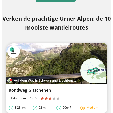
Verken de prachtige Urner Alpen: de 10
mooiste wandelroutes
Auf dem Weg in Schweiz und Liechtenstein
Rondweg Gitschenen
Hikingroute
·
0
·
3,23 km
92 m
00u47
Medium