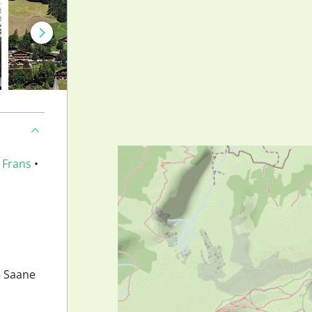
•
Frans
•
e Saane