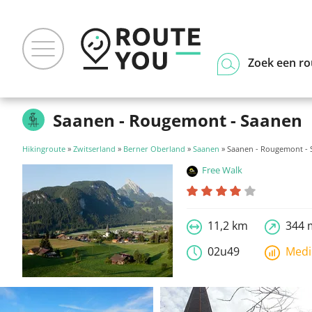
Zoek een ro
Saanen - Rougemont - Saanen
Hikingroute
»
Zwitserland
»
Berner Oberland
»
Saanen
» Saanen - Rougemont -
Free Walk
11,2 km
344 
02u49
Med