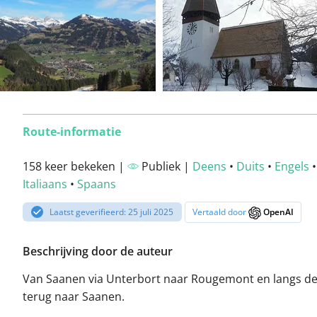
Route-informatie
158 keer bekeken |
Publiek |
Deens
•
Duits
•
Engels
Italiaans
•
Spaans
Laatst geverifieerd: 25 juli 2025
Vertaald door
OpenAI
Beschrijving door de auteur
Van Saanen via Unterbort naar Rougemont en langs d
terug naar Saanen.