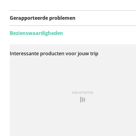
Gerapporteerde problemen
Bezienswaardigheden
Er zijn nog geen
problemen op deze
Interessante producten voor jouw trip
route gerapporteerd.
Iets opgevallen op deze route?
Probleem toevoegen
Advertentie