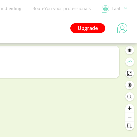
ondleiding
RouteYou voor professionals
Taal
Upgrade