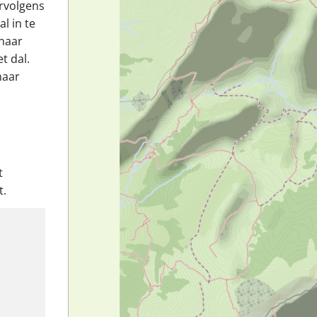
ervolgens
l in te
 naar
t dal.
naar
t
t.