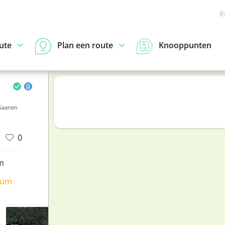
R
ute
Plan een route
Knooppunten
 Saanen
0
m
ium