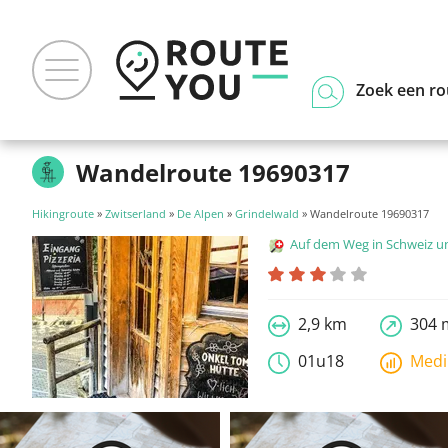
Zoek een ro
Wandelroute 19690317
Hikingroute
»
Zwitserland
»
De Alpen
»
Grindelwald
» Wandelroute 19690317
Auf dem Weg in Schweiz und Liecht
2,9 km
304 
01u18
Med