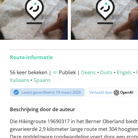
Route-informatie
56 keer bekeken |
Publiek |
Deens
•
Duits
•
Engels
•
Italiaans
•
Spaans
Laatst geverifieerd: 19 maart 2026
Vertaald door
OpenAI
Beschrijving door de auteur
Die Hikingroute 19690317 in het Berner Oberland biedt
gevarieerde 2,9 kilometer lange route met 304 hoogte
Deze middelzware rondwandeling voert door een grot