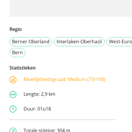
Regio
Berner Oberland
Interlaken-Oberhasli
West-Eur
Bern
Statistieken
Moeilijkheidsgraad:
Medium (73/100)
Lengte:
2,9 km
Duur:
01u18
Totale stijging:
304 m