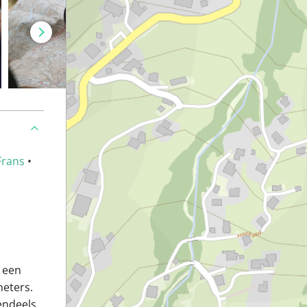
Frans
•
 een
meters.
endeels