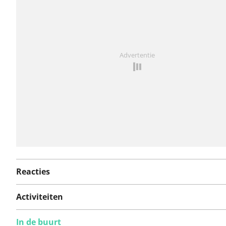
route gerapporteerd.
Iets opgevallen op deze route?
Probleem toevoegen
Advertentie
Reacties
Activiteiten
In de buurt