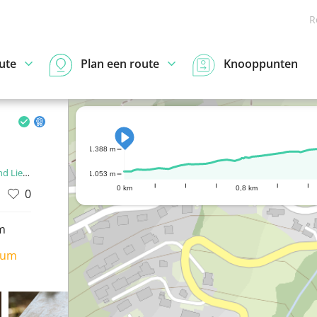
R
ute
Plan een route
Knooppunten
1.388 m
enstein
1.053 m
0 km
0,8 km
0
m
ium