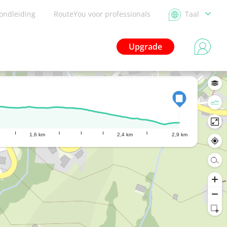
ondleiding
RouteYou voor professionals
Taal
Upgrade
1,6 km
2,4 km
2,9 km