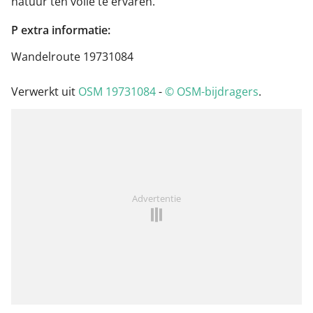
natuur ten volle te ervaren.
P extra informatie:
Wandelroute 19731084
Verwerkt uit
OSM 19731084
-
© OSM-bijdragers
.
Advertentie