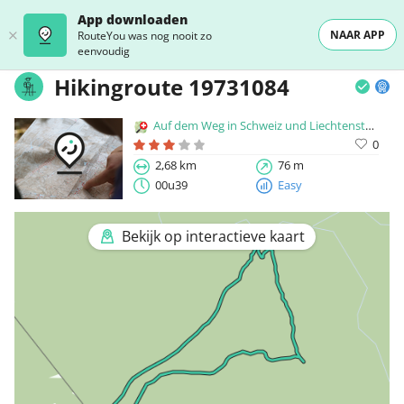
App downloaden
NAAR APP
RouteYou was nog nooit zo
eenvoudig
Hikingroute 19731084
Auf dem Weg in Schweiz und Liechtenstein
0
2,68 km
76 m
00u39
Easy
Bekijk op interactieve kaart