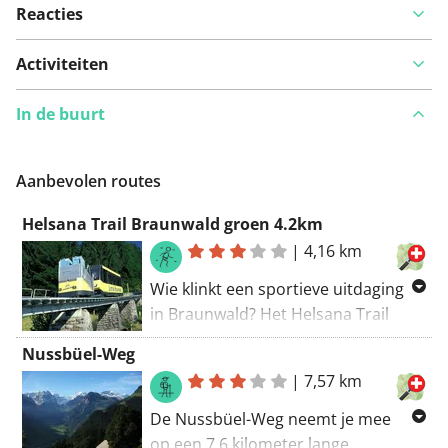
Reacties
Activiteiten
In de buurt
Aanbevolen routes
Helsana Trail Braunwald groen 4.2km
|
4,16 km
Wie klinkt een sportieve uitdaging
in Braunwald? Het Helsana Trail
biedt op 4,2 km een gevarieerde,
Nussbüel-Weg
gemiddeld moeilijke route met 215
|
7,57 km
hoogtemeters. Het lussvormige
parcours voert door
De Nussbüel-Weg neemt je mee
indrukwekkende landschappen en
op een 7,6 kilometer lange