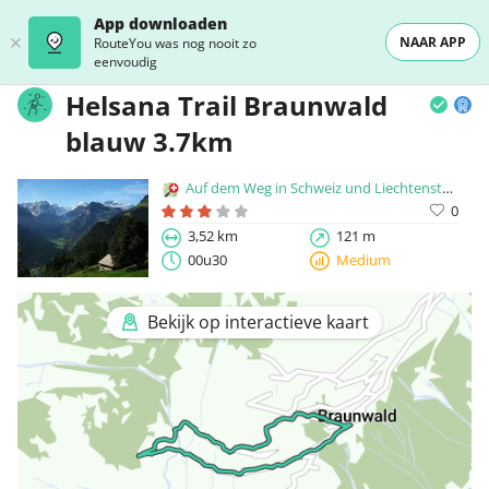
App downloaden
NAAR APP
RouteYou was nog nooit zo
eenvoudig
Helsana Trail Braunwald
blauw 3.7km
Auf dem Weg in Schweiz und Liechtenstein
0
3,52 km
121 m
00u30
Medium
Bekijk op interactieve kaart