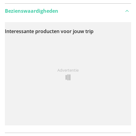
Bezienswaardigheden
Interessante producten voor jouw trip
Bekijk op kaart
Iets opgevallen op deze route?
Probleem toevoegen
Advertentie