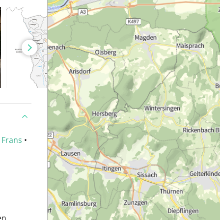
•
Frans
•
en