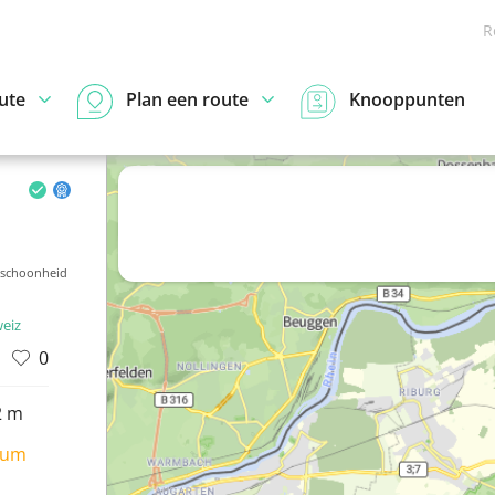
R
ute
Plan een route
Knooppunten
 schoonheid
weiz
0
2 m
ium