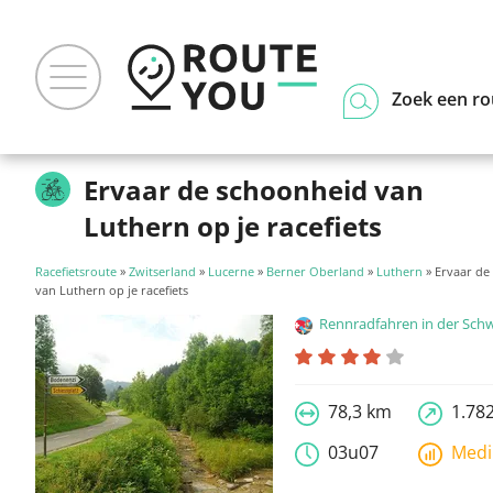
Zoek een ro
Ervaar de schoonheid van
Luthern op je racefiets
Racefietsroute
»
Zwitserland
»
Lucerne
»
Berner Oberland
»
Luthern
» Ervaar de
van Luthern op je racefiets
Rennradfahren in der Sch
78,3 km
1.78
03u07
Med