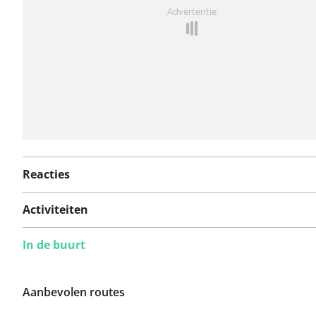
Iets opgevallen op deze route?
Probleem toevoegen
Advertentie
Reacties
Activiteiten
In de buurt
Aanbevolen routes