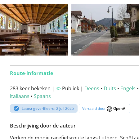
Route-informatie
283 keer bekeken |
Publiek |
Deens
•
Duits
•
Engels
Italiaans
•
Spaans
Laatst geverifieerd: 2 juli 2025
Vertaald door
OpenAI
Beschrijving door de auteur
Verken de mooie racefietsroute langs Luthern, Schötz 