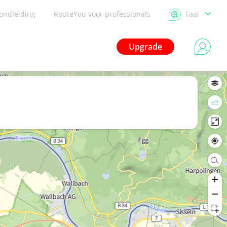
ondleiding
RouteYou voor professionals
Taal
Upgrade