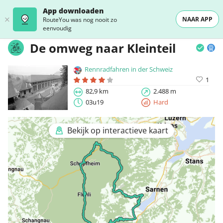
App downloaden
NAAR APP
RouteYou was nog nooit zo
eenvoudig
De omweg naar Kleinteil
Rennradfahren in der Schweiz
1
82,9 km
2.488 m
03u19
Hard
Bekijk op interactieve kaart