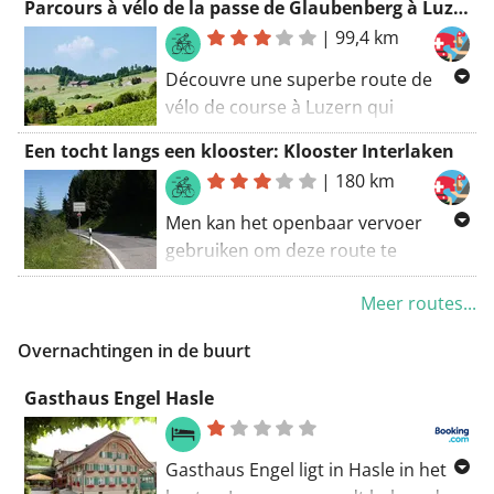
Parcours à vélo de la passe de Glaubenberg à Luzern
imprenable sur la région tout en
|
99,4 km
passant devant Odermatt Motos
Luzern AG et Honda Service Moto
Découvre une superbe route de
Burch.
vélo de course à Luzern qui
temmènera le long du col de
Een tocht langs een klooster: Klooster Interlaken
Glaubenberg, du Col du Rengg et
|
180 km
devant lOdermatt Motos Luzern AG.
Profite des superbes paysages et de
Men kan het openbaar vervoer
la nature tout en tentraînant.
gebruiken om deze route te
bereiken. Kom tot rust in de natuur.
Meer routes...
Hou een pauze en mediteer met
uitzicht op een klooster: Klooster
Overnachtingen in de buurt
Interlaken. Laat u tijdens deze route
verrassen door een imposant
Gasthaus Engel Hasle
bouwwerk (Kasteel Interlaken). Deze
route heeft tal van hoogtemeters.
Gasthaus Engel ligt in Hasle in het
Tijdens deze fietstocht verkent u