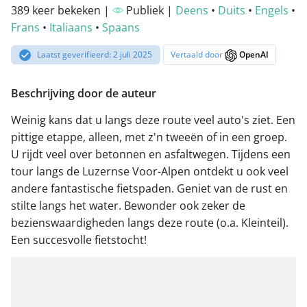
389 keer bekeken |
Publiek |
Deens
•
Duits
•
Engels
•
Frans
•
Italiaans
•
Spaans
Laatst geverifieerd: 2 juli 2025
Vertaald door
OpenAI
Beschrijving door de auteur
Weinig kans dat u langs deze route veel auto's ziet. Een
pittige etappe, alleen, met z'n tweeën of in een groep.
U rijdt veel over betonnen en asfaltwegen. Tijdens een
tour langs de Luzernse Voor-Alpen ontdekt u ook veel
andere fantastische fietspaden. Geniet van de rust en
stilte langs het water. Bewonder ook zeker de
bezienswaardigheden langs deze route (o.a. Kleinteil).
Een succesvolle fietstocht!