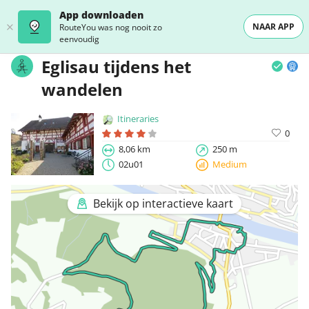
App downloaden
NAAR APP
RouteYou was nog nooit zo
eenvoudig
Eglisau tijdens het
wandelen
Itineraries
0
8,06 km
250 m
02u01
Medium
Bekijk op interactieve kaart