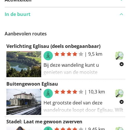
In de buurt
Aanbevolen routes
Verlichting Eglisau (deels onbegaanbaar)
|
9,5 km
Bij deze wandeling kunt u
genieten van de mooiste
wandelpaden in Eglisau. GR-paden
Buitengewoon Eglisau
komen samen met deze route. Er
|
10,3 km
zijn enkele hobbelige wegen langs
deze wandelroute. De wandelroute
Het grootste deel van deze
begint op de parkeerplaats. Een deel
wandelroute loopt door Eglisau. Wilt
van het pad is onverhard.
u uw impact op het milieu
Stadel: Laat me gewoon zwerven
verkleinen? Maak gebruik van het
|
9,45 km