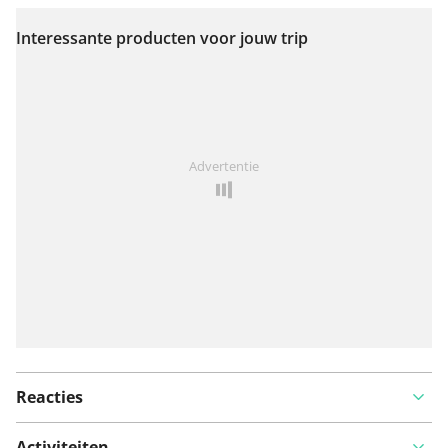
Interessante producten voor jouw trip
Bekijk op kaart
Iets opgevallen op deze route?
Probleem toevoegen
Advertentie
Reacties
Activiteiten