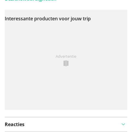
Interessante producten voor jouw trip
Bekijk op kaart
Iets opgevallen op deze route?
Probleem toevoegen
Advertentie
Reacties