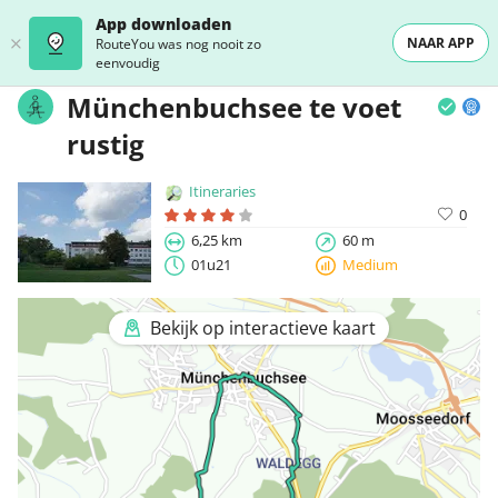
App downloaden
NAAR APP
RouteYou was nog nooit zo
eenvoudig
Münchenbuchsee te voet
rustig
Itineraries
0
6,25 km
60 m
01u21
Medium
Bekijk op interactieve kaart