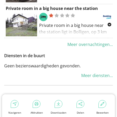
accommodatie met een
Private room in a big house near the station
gemeenschappelijke lounge, een
terras en een gedeelde keuken. In
de hele accommodatie is gratis WiFi
Private room in a big house near
beschikbaar.
the station ligt in Bolligen, op 3 km
van Bernexpo, en biedt een tuin,
Meer overnachtingen...
rookvrije kamers, gratis WiFi in alle
ruimtes en een terras.
Diensten in de buurt
Geen bezienswaardigheden gevonden.
Meer diensten...
Navigeren
Afdrukken
Downloaden
Delen
Bewerken