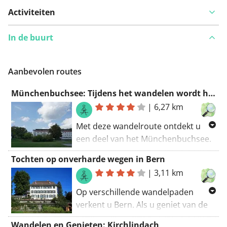
Activiteiten
In de buurt
Aanbevolen routes
Münchenbuchsee: Tijdens het wandelen wordt het uitzicht altijd beter
|
6,27 km
Met deze wandelroute ontdekt u
een deel van het Münchenbuchsee.
Een prachtige route met de beste
Tochten op onverharde wegen in Bern
panoramische wegen in snelle
|
3,11 km
volgorde. De wandelroute begint bij
de parkeerplaats. Een geweldige
Op verschillende wandelpaden
route! Mijn score: 9 (van 10).
verkent u Bern. Als u geniet van de
schoonheid van de natuur, is deze
Wandelen en Genieten: Kirchlindach