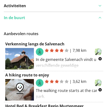
Activiteiten
In de buurt
Aanbevolen routes
Verkenning langs de Salvenach
|
7,98 km
In de gemeente Salvenach vindt u
verschillende geweldige
wandelroutes, inclusief deze tour.
A hiking route to enjoy
Een zware rit. Houd rekening met
|
3,62 km
een koffiestop. Kortom: wandelen is
de credo van deze route. De
The walking route starts at the car
wandelroute begint bij de
park.
parkeerplaats.
If you see the red and white
Hotel Bed & Breakfast Regio Murtenmeer