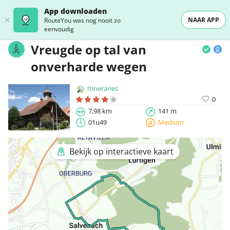
App downloaden
NAAR APP
RouteYou was nog nooit zo
eenvoudig
Vreugde op tal van
onverharde wegen
Itineraries
0
7,98 km
141 m
01u49
Medium
Bekijk op interactieve kaart