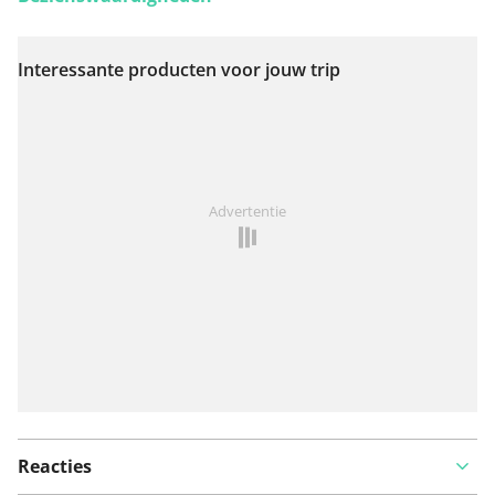
Interessante producten voor jouw trip
Bekijk op kaart
Iets opgevallen op deze route?
Probleem toevoegen
Advertentie
Reacties