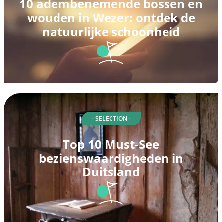
10 adembenemende bossen en
wouden in Wezer: ontdek de
natuurlijke schoonheid
- SELECTION -
Top 10 Must-See
bezienswaardigheden in
Duitsland