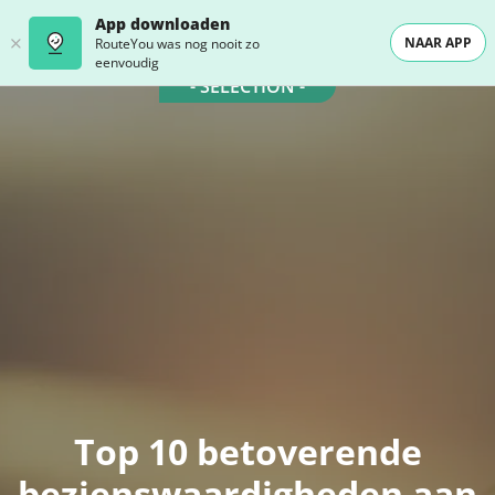
App downloaden
NAAR APP
RouteYou was nog nooit zo
eenvoudig
- SELECTION -
Top 10 betoverende
bezienswaardigheden aan