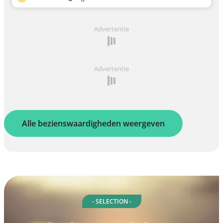
Advertentie
Advertentie
Alle bezienswaardigheden weergeven
- SELECTION -