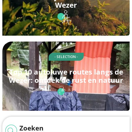
Wezer
- SELECTION -
Top 10 autoluwe routes langs de
Wezer: ontdek de rust en natuur
Zoeken