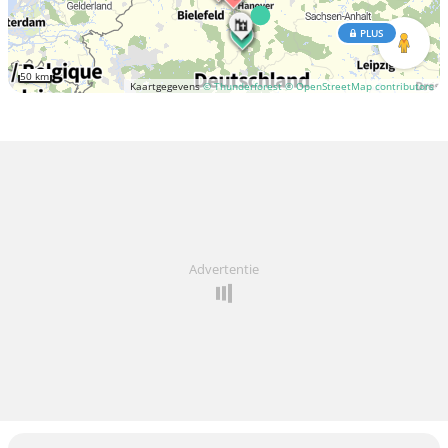
PLUS
50 km
Kaartgegevens
© Thunderforest
© OpenStreetMap contributors
Advertentie