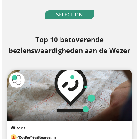
- SELECTION -
Top 10 betoverende
bezienswaardigheden aan de Wezer
Wezer
RouteYou Regios
0
·
Toeristische regio