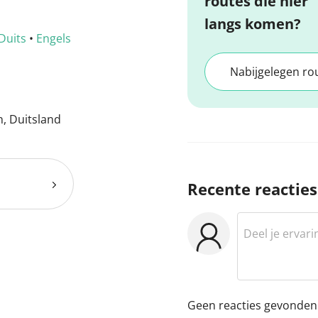
routes die hier
langs komen?
Duits
•
Engels
Nabijgelegen ro
, Duitsland
Recente reacties
Geen reacties gevonden