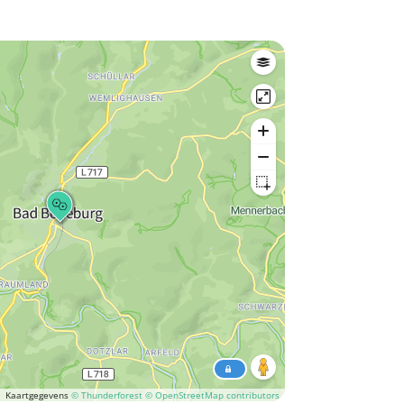
Kaartgegevens
© Thunderforest
© OpenStreetMap contributors