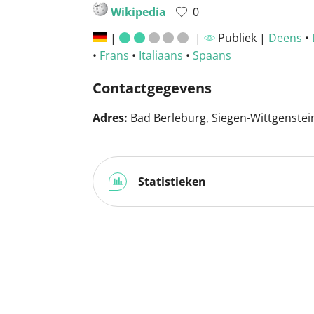
Wikipedia
0
|
|
Publiek |
Deens
•
•
Frans
•
Italiaans
•
Spaans
Contactgegevens
Adres:
Bad Berleburg, Siegen-Wittgenstein
Statistieken