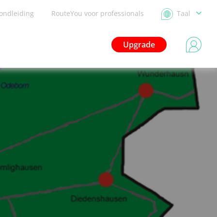
ondleiding
RouteYou voor professionals
Taal
Upgrade