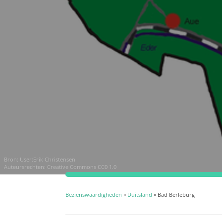
Bron:
User:Erik Christensen
Auteursrechten:
Creative Commons CC0 1.0
Bezienswaardigheden
»
Duitsland
» Bad Berleburg