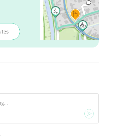
utes
.