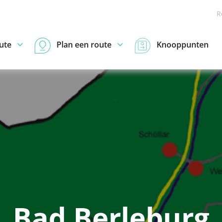
R
ute
Plan een route
Knooppunten
Bad Berleburg