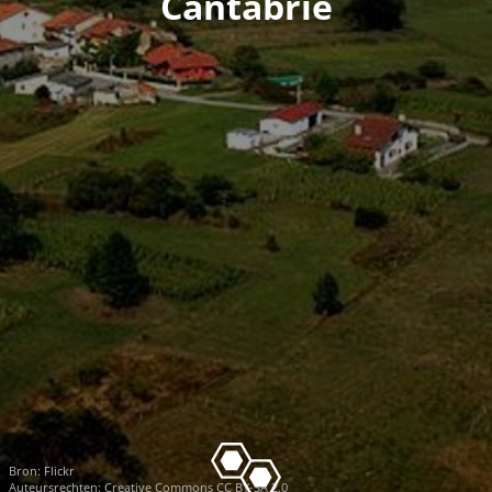
Cantabrië
Bron:
Flickr
Auteursrechten:
Creative Commons CC BY-SA 2.0