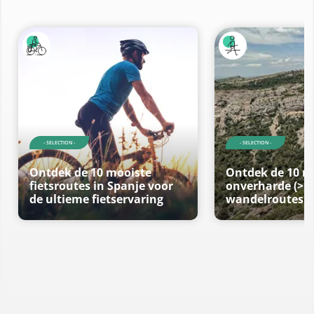
- SELECTION -
- SELECTION -
Ontdek de 10 mooiste
Ontdek de 10 m
fietsroutes in Spanje voor
onverharde (>1
de ultieme fietservaring
wandelroutes i