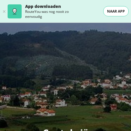
App downloaden
NAAR APP
RouteYou was nog nooit zo
eenvoudig