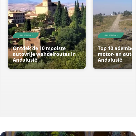
- SELECTION -
- SELECTION -
Ontdek de 10 mooiste
Top 10 ademb
autovrije wandelroutes in
motor- en autor
Andalusië
Andalusië