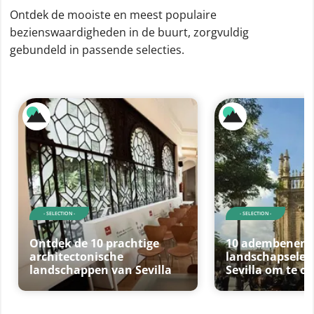
Ontdek de mooiste en meest populaire
bezienswaardigheden in de buurt, zorgvuldig
gebundeld in passende selecties.
- SELECTION -
- SELECTION -
Ontdek de 10 prachtige
10 adembenem
architectonische
landschapselem
landschappen van Sevilla
Sevilla om te o