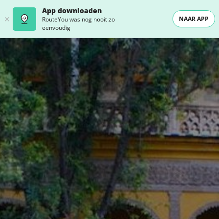
App downloaden
NAAR APP
RouteYou was nog nooit zo
eenvoudig